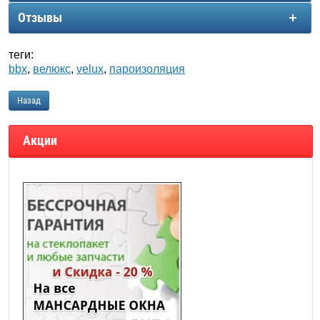
Отзывы
теги:
bbx
,
велюкс
,
velux
,
пароизоляция
Назад
Акции