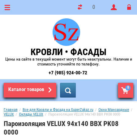
0
КРОВЛИ • ФАСАДЫ
Цены на сайте в текущий момент могут быть неактуальны. Наличие и
стоимость уточняйте по телефону.
+7 (985) 924-00-72
0
Каталог товаров
Главная
  /  
Все для Кровли и Фасада на SuperZakaz.ru
  /  
Окна Мансардные
  /  
VELUX
  /  
Оклады VELUX
  /  Пароизоляция VELUX 94x140 BBX PK08 0000
Пароизоляция VELUX 94x140 BBX PK08
0000